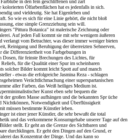
 Farbtube in den fein geschliffenen und zart
e kolorierten Ölfarbenflächen hat es jedenfalls in sich.
lebendig und vieldeutig. Sie hat Eigenleben und
t. So wie es sich für eine Linie gehört, die nicht bloß
ssung, eine simple Grenzziehung sein will.
ingers "Pittura Botanica" ist malerische Zeichnung oder
lerei. Auf jeden Fall kommt sie mit sehr wenigem äußeren
 verlangt vom Betrachter, was dieser immer weniger bieten
eit, Reinigung und Beruhigung der überreizten Sehnerven,
r die Differenziertheit von Farbgebungen in
Dosen, für feinste Brechungen des Lichtes, für
 Reliefs, für die Qualität einer Spur im scheinbaren
ts solcher Bilder kommt leicht Spott auf und manch
steller - etwas die erfolgreiche Jasmina Reza - schlagen
insgeheimen Verächtlichmachung einer superspartanischen
umme aller Farben, das Weiß heiliges Medium ist.
hyperminimalistischer Kunst eben sehr bequem die
eit der großen Masse aufhängen und die bekannten Spr üche
 Nichtkönnen, Notwendigkeit und Überflüssigkeit
mit müssen bestimmte Künstler leben.
nger ist einer jener Künstler, die sehr bewußt die total
hetik und das verkommene Konsumgehabe unserer Tage auf den
Bilder stellt. Er geht an die Grenze des Sichtbaren und
bare durchklingen. Er geht den Dingen auf den Grund, er
r Malerei das Konzentrat der Dinge. Und das kann so