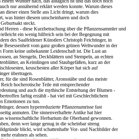
 einem Wunder nach, das alltäglich ist und das doch noch
uch nur annähernd erklärt werden konnte. Warum dieses
an dieser einen Stelle ans Licht dringt, warum dies
rt, was hinter diesem unscheinbaren und doch
Geburtsakt steckt.
 Herren - diese Kurzbetrachung über die Pflanzensammler und
ielleicht ein wenig hilfreich sein bei der Begegnung mit
ldern des Saalfeldener Künstlers Christoph Feichtinger, in
die Besessenheit vom ganz großen grünen Weltwunder in der
n Form keine unbekannte Leidenschaft ist. Die Lust an
ossen, an Stengeln, Deckblättern und Stempeln, an echten
tenblätter, an Keimlingen und Staubgefäßen, kurz an der
ischlosesten, keuschesten aller Körper hat sich auf
inger übertragen.
er, für die sind Rosenblätter, Aronsstäbe und das meiste
 Reich hocherotische Teile mit entsprechender
Bedeutung und auch die mythische Entstehung der Blumen -
ertroffen farbig erzählt - hat viel mit Geschlechtlichem
en Emotionen zu tun.
chtinger, dessen hyperreduzierte Pflanzenumrisse fast
enseitig anmuten. Die sinnenverhaftete Antike hat hier
as wissenschaftliche Herbarium die Oberhand gewonnen.
ben, denn wer lange genug in die scheinbar streng
dgründe blickt, wird schattenhafte Vor- und Nachbilder der
mehr erahnen als sehen.