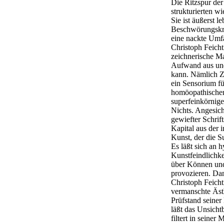
Die Ritzspur der
strukturierten wi
Sie ist äußerst 
Beschwörungskraf
eine nackte Umfa
Christoph Feicht
zeichnerische Ma
Aufwand aus und
kann. Nämlich Z
ein Sensorium fü
homöopathischen 
superfeinkörnige
Nichts. Angesich
gewiefter Schrift
Kapital aus der 
Kunst, der die S
Es läßt sich an 
Kunstfeindlichk
über Können und
provozieren. Da
Christoph Feichti
vermanschte Äst
Prüfstand seiner 
läßt das Unsicht
filtert in seine