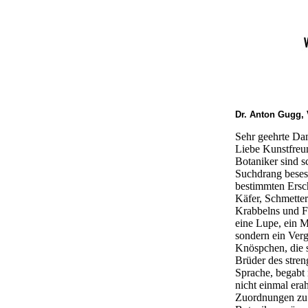
Dr. Anton Gugg, 
Sehr geehrte Da
Liebe Kunstfreu
Botaniker sind s
Suchdrang beses
bestimmten Ersch
Käfer, Schmetter
Krabbelns und F
eine Lupe, ein 
sondern ein Verg
Knöspchen, die s
Brüder des stren
Sprache, begabt 
nicht einmal era
Zuordnungen zu 