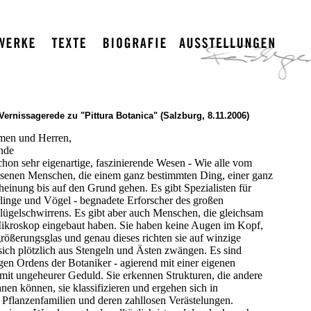
Vernissagerede zu "Pittura Botanica" (Salzburg, 8.11.2006)
men und Herren,
nde
chon sehr eigenartige, faszinierende Wesen - Wie alle vom
senen Menschen, die einem ganz bestimmten Ding, einer ganz
einung bis auf den Grund gehen. Es gibt Spezialisten für
linge und Vögel - begnadete Erforscher des großen
lügelschwirrens. Es gibt aber auch Menschen, die gleichsam
Mikroskop eingebaut haben. Sie haben keine Augen im Kopf,
rößerungsglas und genau dieses richten sie auf winzige
ich plötzlich aus Stengeln und Ästen zwängen. Es sind
gen Ordens der Botaniker - agierend mit einer eigenen
mit ungeheurer Geduld. Sie erkennen Strukturen, die andere
hnen können, sie klassifizieren und ergehen sich in
Pflanzenfamilien und deren zahllosen Verästelungen.