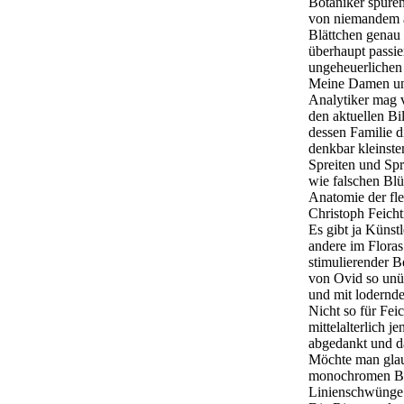
Botaniker spüren
von niemandem a
Blättchen genau 
überhaupt passie
ungeheuerlichen 
Meine Damen und
Analytiker mag v
den aktuellen Bi
dessen Familie 
denkbar kleinste
Spreiten und Spr
wie falschen Blü
Anatomie der fle
Christoph Feicht
Es gibt ja Künstl
andere im Floras
stimulierender 
von Ovid so unüb
und mit lodernd
Nicht so für Fei
mittelalterlich j
abgedankt und d
Möchte man glau
monochromen Bil
Linienschwünge 